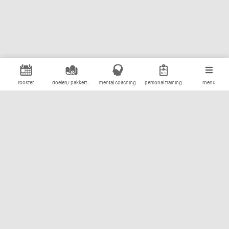
rooster
doelen/ pakketten
mental coaching
personal training
groepstraining
menu
Hopweg 39
8313 RH Rutten
T:
0654758262
E:
info@balanss.nl
Doelen