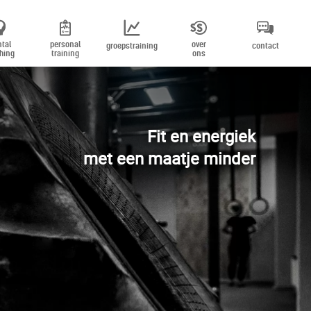
tal
personal
over
groepstraining
contact
hing
training
ons
Fit en energiek
met een maatje minder