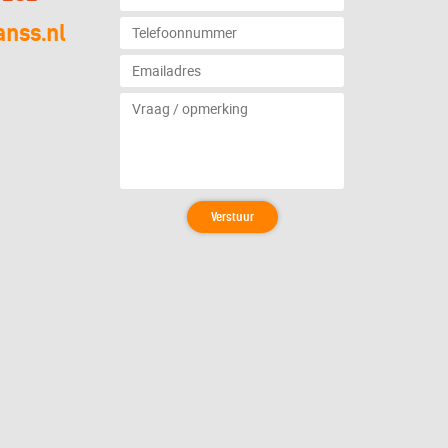
anss.nl
Verstuur