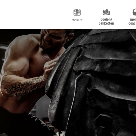
doelen/
men
rooster
pakketten
coac