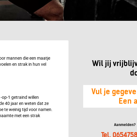
 voor mannen die een maatje
Wil jij vrijbl
voelen en strak in hun vel
d
Vul je gegeve
-op-1 getraind willen
Een a
de 40 jaar en weten dat ze
e te weinig tijd voor namen.
chaamte met een strak
Aanmelden?
Tel. 065475