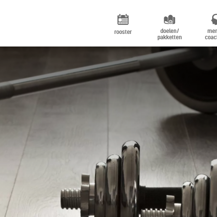
doelen/
men
rooster
pakketten
coac