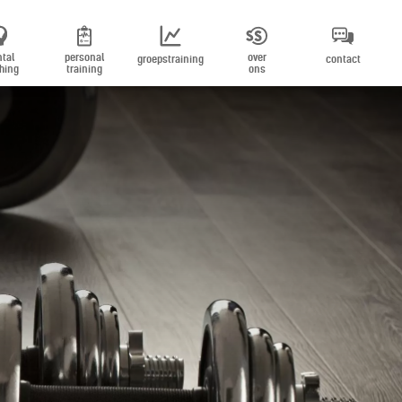
tal
personal
over
groepstraining
contact
hing
training
ons