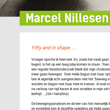
Marcel Nillesen
Fifty and in shape ....
Vroeger sportte ik heel veel. En, zoals het vaak gaa
begint, is het op een laag pitje komen te staan. Toen 
een regulier bloedonderzoek bleek dat mijn cholester
meer gaan bewegen. Toen Hella begon met haar ople
ben ik eigenlijk echt aangestoken met het "beweeg-vir
worden en begon met haar mee te trainen. Al snel voe
na verloop van tijd kwam ik wat strakker in mijn vel t
leeftijd……(50+ hahahha)
De bewegingsanalyses en de leer van het menselijk l
en inmiddels ben ik dezelfde opleiding als Hella gaa