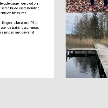
de opleidingen gevolgd o.a.
seren bij de juiste houding,
entuele blessures.
llingen te bereiken. Of dit
assende trainingsschema's
 trainingen met gewenst